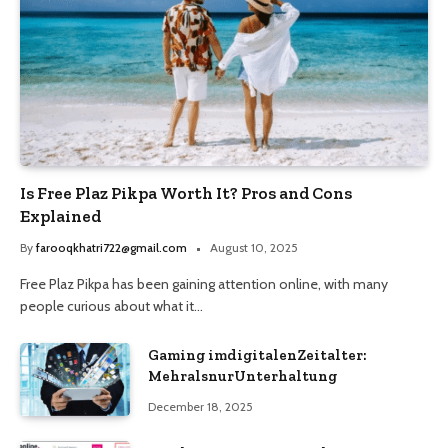
Is Free Plaz Pikpa Worth It? Pros and Cons
Explained
By
farooqkhatri722@gmail.com
August 10, 2025
Free Plaz Pikpa has been gaining attention online, with many
people curious about what it…
Gaming imdigitalenZeitalter:
MehralsnurUnterhaltung
December 18, 2025