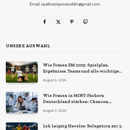
Email: iqrakhatriqumaruddin@gmail.com
Facebook
X
Pinterest
Twitch
(Twitter)
UNSERE AUSWAHL
Wie Frauen EM 2025: Spielplan,
Ergebnisse, Teams und alle wichtigen
Infos
August 6, 2026
Wie Frauen in MINT-Fächern
Deutschland stärken: Chancen,
Herausforderungen und aktuelle
August 3, 2026
Entwicklungen
Lok Leipzig Havelse: Relegation zur 3.