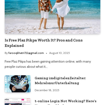
Is Free Plaz Pikpa Worth It? Pros and Cons
Explained
By
farooqkhatri722@gmail.com
August 10, 2025
Free Plaz Pikpa has been gaining attention online, with many
people curious about what it…
Gaming imdigitalenZeitalter:
MehralsnurUnterhaltung
December 18, 2025
t-online Login Not Working? Here’s