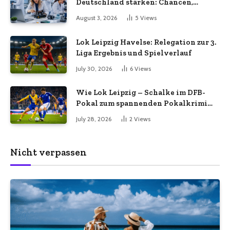
Deutschland stärken: Chancen,
Herausforderungen und aktuelle
August 3, 2026
5
Views
Entwicklungen
Lok Leipzig Havelse: Relegation zur 3.
Liga Ergebnis und Spielverlauf
July 30, 2026
6
Views
Wie Lok Leipzig – Schalke im DFB-
Pokal zum spannenden Pokalkrimi
wurde
July 28, 2026
2
Views
Nicht verpassen