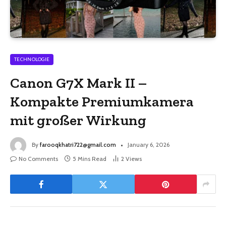
TECHNOLOGIE
Canon G7X Mark II –
Kompakte Premiumkamera
mit großer Wirkung
By
farooqkhatri722@gmail.com
January 6, 2026
No Comments
5 Mins Read
2
Views