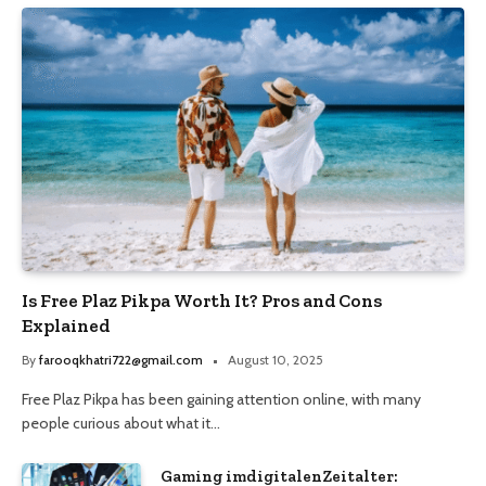
Is Free Plaz Pikpa Worth It? Pros and Cons
Explained
By
farooqkhatri722@gmail.com
August 10, 2025
Free Plaz Pikpa has been gaining attention online, with many
people curious about what it…
Gaming imdigitalenZeitalter: