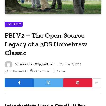
NACHRICHT
FBI V2 – The Open-Source
Legacy of a 3DS Homebrew
Classic
By
farooqkhatri722@gmail.com
October 16, 2025
No Comments
6 Mins Read
2
Views
Introduction: How a Small Utility