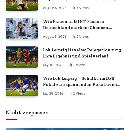
Infos
August 6, 2026
5
Views
Wie Frauen in MINT-Fächern
Deutschland stärken: Chancen,
Herausforderungen und aktuelle
August 3, 2026
5
Views
Entwicklungen
Lok Leipzig Havelse: Relegation zur 3.
Liga Ergebnis und Spielverlauf
July 30, 2026
6
Views
Wie Lok Leipzig – Schalke im DFB-
Pokal zum spannenden Pokalkrimi
wurde
July 28, 2026
2
Views
Nicht verpassen