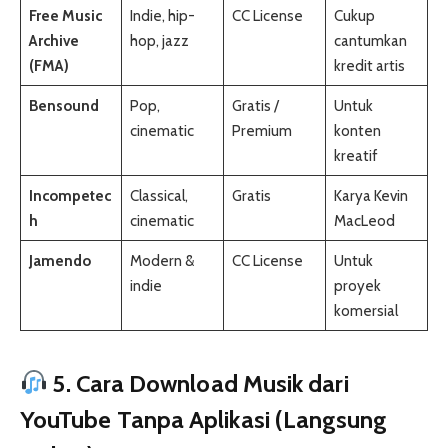
Free Music
Indie, hip-
CC License
Cukup
Archive
hop, jazz
cantumkan
(FMA)
kredit artis
Bensound
Pop,
Gratis /
Untuk
cinematic
Premium
konten
kreatif
Incompetec
Classical,
Gratis
Karya Kevin
h
cinematic
MacLeod
Jamendo
Modern &
CC License
Untuk
indie
proyek
komersial
5. Cara Download Musik dari
YouTube Tanpa Aplikasi (Langsung