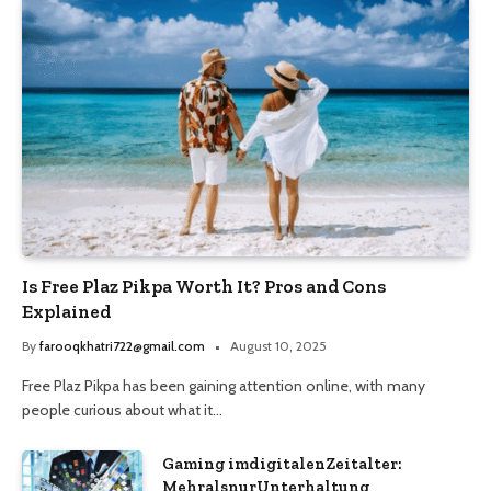
Is Free Plaz Pikpa Worth It? Pros and Cons
Explained
By
farooqkhatri722@gmail.com
August 10, 2025
Free Plaz Pikpa has been gaining attention online, with many
people curious about what it…
Gaming imdigitalenZeitalter:
MehralsnurUnterhaltung